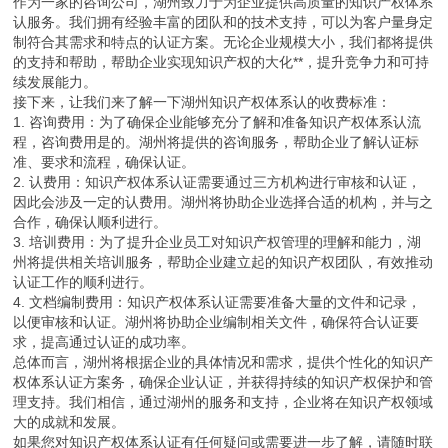
作为一家的咨询公司，湖州致力于为企业提供高质量的知识产权体系
认服务。我们拥有经验丰富的团队和的技术支持，可以为客户量身定
制符合其需求和特点的认证方案。无论企业规模大小，我们都将提供
的支持和帮助，帮助企业实现知识产权的大化**，提升竞争力和可持
续发展能力。
接下来，让我们来了解一下湖州知识产权体系认的收费标准：
1. 咨询费用：为了确保企业能够充分了解和准备知识产权体系认流
程，咨询费用是的。湖州将提供的咨询服务，帮助企业了解认证标
准、要求和流程，确保认证。
2. 认费用：知识产权体系认证需要通过三方机构进行审核和认证，
因此会涉及一定的认费用。湖州将协助企业选择合适的机构，并与之
合作，确保认顺利进行。
3. 培训费用：为了提升企业员工对知识产权管理的理解和能力，湖
州将提供相关培训服务，帮助企业建立起的知识产权团队，有效推动
认证工作的顺利进行。
4. 文档编制费用：知识产权体系认证需要准备大量的文件和记录，
以便审核和认证。湖州将协助企业编制相关文件，确保符合认证要
求，提高通过认证的成功率。
总体而言，湖州将根据企业的具体情况和需求，提供个性化的知识产
权体系认证方案务，确保企业认证，并获得持续的知识产权保护和管
理支持。我们相信，通过湖州的服务和支持，企业将在知识产权领域
大的成就和发展。
如果您对知识产权体系认证有任何疑问或需要进一步了解，请随时联