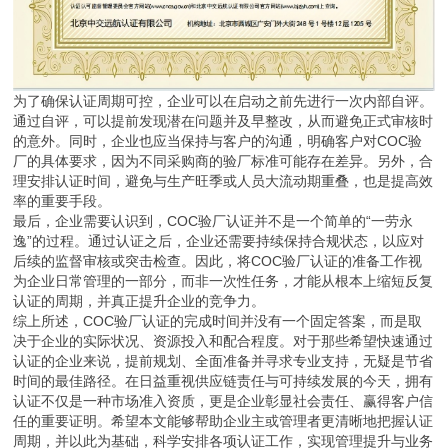
为了确保认证周期可控，企业可以在启动之前先进行一次内部自评。
通过自评，可以提前发现潜在问题并及早整改，从而避免正式审核时
的意外。同时，企业也应当保持与客户的沟通，明确客户对COC验
厂的具体要求，因为不同采购商的验厂标准可能存在差异。另外，合
理安排认证时间，避免与生产旺季或人员大流动期重叠，也是提高效
率的重要手段。
最后，企业需要认识到，COC验厂认证并不是一个简单的“一劳永
逸”的过程。通过认证之后，企业还需要持续保持合规状态，以应对
后续的监督审核或突击检查。因此，将COC验厂认证的准备工作视
为企业日常管理的一部分，而非一次性任务，才能从根本上缩短反复
认证的周期，并真正提升企业的竞争力。
综上所述，COC验厂认证的完成时间并没有一个固定答案，而是取
决于企业的实际状况、资源投入和配合程度。对于那些希望快速通过
认证的企业来说，提前规划、全面准备并寻求专业支持，无疑是节省
时间的最佳路径。在日益重视供应链责任与可持续发展的今天，拥有
认证不仅是一种市场准入资质，更是企业彰显社会责任、赢得客户信
任的重要证明。希望本文能够帮助企业主或管理者更清晰地把握认证
周期，并以此为基础，科学安排各项认证工作，实现管理提升与业务