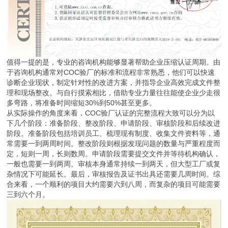
值得一提的是，专业的咨询机构能够显著帮助企业压缩认证周期。由
于咨询机构通常对COC验厂的标准和流程非常熟悉，他们可以快速
诊断企业现状，制定针对性的改进方案，并指导企业高效完成文件整
理和现场整改。与自行摸索相比，借助专业力量往往能使企业少走很
多弯路，将准备时间缩短30%到50%甚至更多。
从实际操作的角度来看，COC验厂认证的完整流程大致可以分为以
下几个阶段：准备阶段、整改阶段、申请阶段、审核阶段和后续改进
阶段。准备阶段包括培训员工、梳理现有制度、收集文件资料等，通
常需要一到两周时间。整改阶段则根据发现问题的数量与严重程度而
定，短则一周，长则数周。申请阶段需要提交文件并等待机构确认，
一般也需要一到两周。审核本身通常持续一到两天，但大型工厂或复
杂情况下可能延长。最后，审核报告及证书出具还需要几周时间。综
合来看，一个顺利的项目大约需要六到八周，而复杂的项目可能需要
三到六个月。