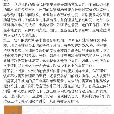
其次，认证机构的选择和档期安排也会影响整体周期。不同认证机构
的审核排期各有不同，热门的认证机构可能在旺季时审核资源紧张，
导致预约排队时间较长。企业如果希望加快进度，可以提前与认证机
构进行沟通，了解当前的排期情况，并合理规划启动时间。此外，认
证机构在审核完成后，出具体报告和证书也需要一定的工作日，通常
在审核后的一到两周内完成。因此，企业在规划项目时，应将这些时
间节点纳入考虑范围。
第三，验厂的类型和要求也会影响周期。COC验厂通常包括文件审
核、现场审核和员工访谈等多个环节。有些客户对COC验厂有特别
严格的要求，例如需要额外的专项审核或更高等级的评价标准，这会
使审核过程更加复杂。另外，如果企业在初次审核中未能达标，则需
要进行跟进审核或复审，这无疑会延长整个周期。因此，企业应在首
次申请时就力求做到全面合规，以减少不必要的重复工作。
除了以上因素，企业的配合度和内部协调能力同样重要。COC验厂
认证不仅需要管理层的重视，还需要各部门的通力协作。人力资源部
门需要提供准确的员工档案和考勤记录，安全部门需要确保消防设备
完好符规，生产部门需合理安排工时以避免超时加班。如果企业内部
沟通不畅或执行效率低下，这些细节问题很容易导致准备工作的拖
延。理想状态下，企业可以指定一名项目负责人，统筹协调各部门的
准备工作，并定期检查进度，从而有效缩短时间。