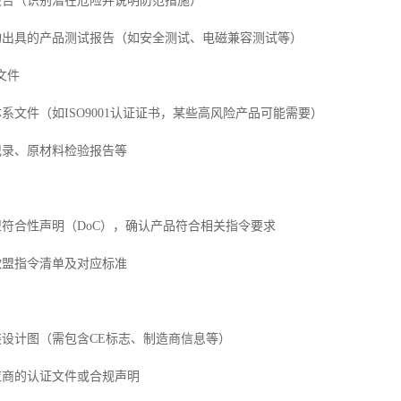
估报告（识别潜在危险并说明防范措施）
机构出具的产品测试报告（如安全测试、电磁兼容测试等）
文件
体系文件（如ISO9001认证证书，某些高风险产品可能需要）
记录、原材料检验报告等
盟符合性声明（DoC），确认产品符合相关指令要求
欧盟指令清单及对应标准
装设计图（需包含CE标志、制造商信息等）
应商的认证文件或合规声明