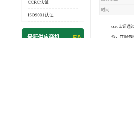
CCRC认证
时间
ISO9001认证
ccrc认
最新供应商机
价，其服务
更多
导行业健康
iso认证有哪些 精简流程 节省企业运营成本
CCRC其
iso咨询公司精简流程
息安全服务
iso咨询公司 更快吸引投资 节省企业运营成本
服务机构按
淮安机动车检测服务咨询 增加竞争力 可获得更多业务机会
泰州交通行业服务认证 拓宽可业务范围 提高客户对企业满意度
江苏机动车检测服务咨询 具有社会效益 是企业综合实力的体现
舟山机动车检测服务咨询 规范管理技术 具备市场竞争能力