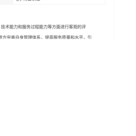
力、技术能力和服务过程能力等方面进行客观的评
供方完善自身管理体系，提高服务质量和水平，引
西，也是都是信息安全服务资质认证证书的意思。信
、管理水平、 技术能力等方面的要求。由信息安全
行评价。