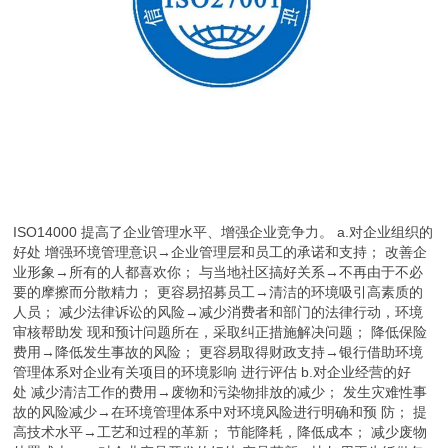
ISO14000 提高了企业管理水平、增强企业竞争力。 a.对企业组织的
好处 增强环境管理意识→企业管理层和员工的承诺和支持； 改善企
业形象→所有的人都喜欢你； 与当地社区搞好关系→不再由于不必
要的摩擦而分散精力； 更容易招募员工→清洁的环境吸引高素质的
人员； 减少法律诉讼的风险→减少消费者和部门的法律行动，环境
审核帮助发 现和预计问题所在，采取纠正措施解决问题； 降低保险
费用→降低发生事故的风险； 更容易取得财政支持→银行借助环境
管理体系对企业有关项目的环境影响 进行评估 b.对企业经营的好
处 减少清洁工作的费用→废物和污染物排放的减少； 发生灾难性事
故的风险减少→在环境管理体系中对环境风险进行明确和预 防； 提
高技术水平→工艺和过程的革新； 节能降耗，降低成本； 减少废物