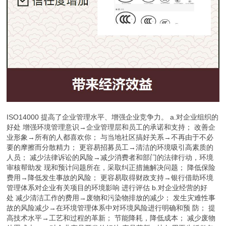
ISO14000 提高了企业管理水平、增强企业竞争力。 a.对企业组织的
好处 增强环境管理意识→企业管理层和员工的承诺和支持； 改善企
业形象→所有的人都喜欢你； 与当地社区搞好关系→不再由于不必
要的摩擦而分散精力； 更容易招募员工→清洁的环境吸引高素质的
人员； 减少法律诉讼的风险→减少消费者和部门的法律行动，环境
审核帮助发 现和预计问题所在，采取纠正措施解决问题； 降低保险
费用→降低发生事故的风险； 更容易取得财政支持→银行借助环境
管理体系对企业有关项目的环境影响 进行评估 b.对企业经营的好
处 减少清洁工作的费用→废物和污染物排放的减少； 发生灾难性事
故的风险减少→在环境管理体系中对环境风险进行明确和预 防； 提
高技术水平→工艺和过程的革新； 节能降耗，降低成本； 减少废物