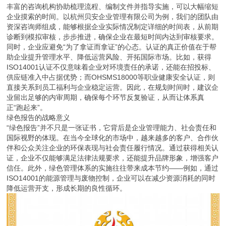
丰富的咨询机构协助梳理流程、编制文件并指导实施，可以大幅缩短
企业摸索的时间。以杭州贝安企业管理有限公司为例，我们的团队由
资深咨询师组成，能够根据企业实际情况制定详细的时间表，从前期
诊断到模拟审核，步步推进，确保企业在最短时间内达到审核要求。
同时，企业应避免“为了拿证而拿证”的心态。认证的真正价值在于帮
助企业提升管理水平、降低运营风险、开拓国际市场。比如，获得
ISO14001认证不仅意味着企业对环境责任的承诺，还能在招投标、
供应链准入中占据优势；而OHSMS18000等职业健康安全认证，则
直接关系到员工福利与企业稳定运营。因此，在规划时间时，建议企
业留出足够的内审周期，确保每个环节反复验证，从而让体系真
正“跑起来”。
绿色报告的战略意义
“绿色报告”并不只是一张证书，它背后是企业管理能力、社会责任和
国际视野的体现。在当今全球化的市场中，越来越多的客户、合作伙
伴和公众关注企业的环保表现与社会责任履行情况。通过获得相关认
证，企业不仅能够满足法律法规要求，还能提升品牌形象，增强客户
信任。此外，绿色管理体系的实施往往带来成本节约——例如，通过
ISO14001的能源管理与废物控制，企业可以在减少资源消耗的同时
降低运营开支，形成长期的良性循环。