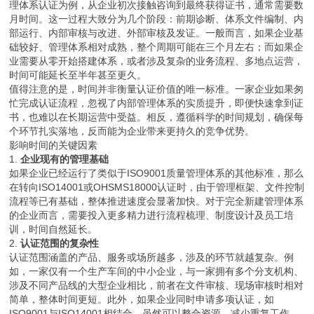
理体系认证为例，从企业初次接触咨询到最终获得证书，通常需要数
月时间。这一过程大致分为几个阶段：前期诊断、体系文件编制、内
部运行、内部审核与改进、外部审核及发证。一般而言，如果企业基
础较好、管理体系相对成熟，整个周期可能在三个月左右；而如果企
业需要从零开始搭建体系，或者涉及复杂的业务流程、多地点运营，
时间可能延长至半年甚至更久。
值得注意的是，时间并非衡量认证价值的唯一标准。一家企业如果匆
忙完成认证流程，忽视了内部管理体系的实质提升，即便快速拿到证
书，也难以在长期运营中受益。相反，遵循科学的时间规划，确保每
个环节扎实落地，反而能为企业带来更持久的竞争优势。
影响时间的关键因素
1.
企业现有的管理基础
如果企业已经运行了类似于ISO9001质量管理体系的其他标准，那么
在转向ISO14001或OHSMS18000认证时，由于管理框架、文件控制
流程等已有基础，整体推进速度会显著加快。对于完全新建管理体系
的企业而言，需要投入更多精力进行流程梳理、制度设计及员工培
训，时间自然延长。
2.
认证范围的复杂性
认证范围涵盖的产品、服务或场所越多，涉及的环节就越复杂。例
如，一家仅有一个生产车间的中小企业，与一家拥有多个分支机构、
涉及不同产品线的大型企业相比，前者在文件审核、现场审核时相对
简单，整体时间更短。此外，如果企业同时申请多项认证，如
ISO9001与ISO14001相结合，虽然可以整合资源、减少重复工作，