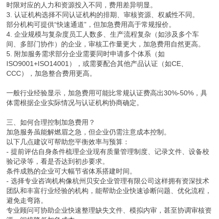
时限对应的人力和资源投入不同，费用差异明显。
3. 认证机构选择不同认证机构的排期、审核资源、权威性不同。
部分机构可提供“快速通道”，但加急费用高于常规报价。
4. 企业规模与复杂度员工人数多、生产流程复杂（如涉及多个车
间、多部门协作）的企业，审核工作量更大，加急费用自然更高。
5. 附加服务需求部分企业需要同时申请多个体系（如
ISO9001+ISO14001），或需要配合其他产品认证（如CE、
CCC），加急整合费用更高。
一般行业经验显示，加急费用可能比常规认证费高出30%-50%，具
体需根据企业实际情况与认证机构协商确定。
三、如何合理控制加急费用？
加急服务虽能解燃眉之急，但企业仍需注意成本控制。
以下几点建议可帮助您平衡效率与预算：
- 提前评估自身条件梳理企业现有质量管理制度、记录文件、设备校
验记录等，看是否达到初步要求。
条件成熟的企业可大幅节省体系搭建时间。
- 选择专业咨询机构像杭州贝安企业管理有限公司这样拥有资深技术
团队和丰富行业经验的机构，能帮助企业快速诊断问题、优化流程，
避免走弯路。
专业顾问可协助企业快速整理缺失文件、模拟内审，甚至协调审核资