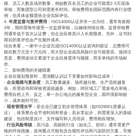
模、员工人数及场所数量，例如数百名员工的企业可能需2-3天现场
审核，而集团型公司则需更长时间。审核费用在国际范围内有行业惯
例，但具体金额需依企业实际评估。
4.
年度监督与复评费用
：ISO14000认证并非一次办结，通常有效期
3年，期间需每年接受一次监督审核，以确保持续合规。监督审核费
用通常低于首次认证费，但企业应将其计入长期预算。另外，证书到
期后的复评也会产生额外成本。
综合来看，一家中小企业完成ISO14000认证咨询到获证，总费用可
能在数万元至十万元间，而大型企业或高风险行业可能更高。值得注
意是，费用波动主要源于企业自身需求与规模，而非单纯的市场标
价。
二、影响费用的关键因素
企业在规划预算时，需清醒认识以下变量如何影响总成本：
-
企业规模与复杂度
：员工数量越多、场所越分散、生产流程越复
杂，所需咨询和审核资源就越多。例如，跨区域工厂需多地点审核，
费用自然上升。反之，单一办公地点的服务型企业，因环境影响较
小，成本相对可控。
-
现有管理水平
：若企业已建立初步管理体系（如ISO9001质量认
证），体系整合会节省时间和资金；若从零起步，则需更深入的基础
建设，包括制度设计、文件编写和人员培训，费用相应增加。
-
行业风险等级
：高污染、高能耗行业（如化工、纺织）通常需更严
格的环保措施，咨询重点可能包含合规性评估和污染防控方案，导致