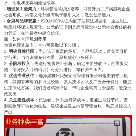
水、用电和废弃物处理成本。
-
增强员工凝聚力
：环境管理意识的培养，可提升员工归属感与企业
社会形象。内部文化升级有助于吸引人才，激发创新活力。
-
合规与品牌双赢
：ISO14000认证内嵌了法律法规要求，企业能主
动应对环保法规变化。公示的证书则是品牌建设中公示社会责任的有
力凭证，在消费者中建立信任。
四、如何合理规划费用
为避免预算超支，企业可采取以下步骤：
1.
明确目标范围
：界定认证覆盖的场所、产品和活动，避免盲目扩
大范围。与咨询师充分沟通，聚焦核心业务环节。
2.
分阶段投入
：先进行初步差距分析，确定主要整改点，再逐步实
施。部分投入（如培训）可分批进行，减轻资金压力。
3.
优选专业伙伴
：选择如杭州贝安企业管理有限公司这类的专业机
构，其拥有丰富的多行业经验、强大技术团队及广泛合作资源，能提
供定制化方案。我们通过精准评估，帮助企业精简冗余流程，避免无
效支出。
4.
关注隐性成本
：长远看，体系运行需成本，但通过能源节约、资
源回收等可转化为收益。建议企业建立内部管理台账，动态监控投入
产出。